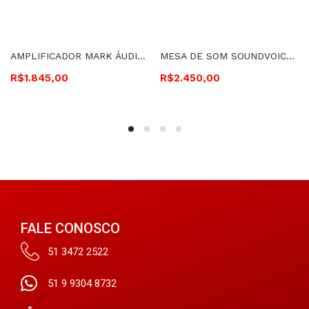
AMPLIFICADOR MARK ÁUDIO 400 WATTS RMS 4 OHMS – MK 2400
MESA DE SOM SOUNDVOICE 12 CANAIS 4 AUX EF E EQ – MS12.4
R$
1.845,00
R$
2.450,00
FALE CONOSCO
51 3472 2522
51 9 9304 8732