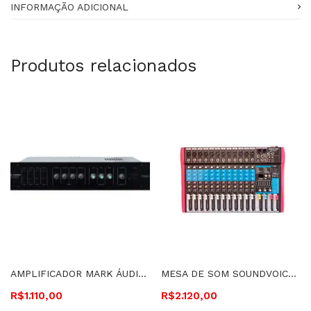
INFORMAÇÃO ADICIONAL
Produtos relacionados
AMPLIFICADOR MARK ÁUDIO MULTIUSO 250 WATTS EM RMS 4 OHMS – PM 4.800
MESA DE SOM SOUNDVOICE 16 CANAIS EQ E EFEITO – MS-162 PLUS 2494
R$
1.110,00
R$
2.120,00