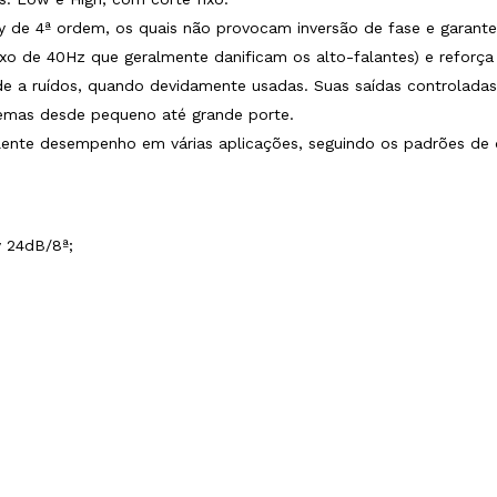
-Riley de 4ª ordem, os quais não provocam inversão de fase e gar
ixo de 40Hz que geralmente danificam os alto-falantes) e reforça
 a ruídos, quando devidamente usadas. Suas saídas controladas fo
temas desde pequeno até grande porte.
lente desempenho em várias aplicações, seguindo os padrões de 
y 24dB/8ª;