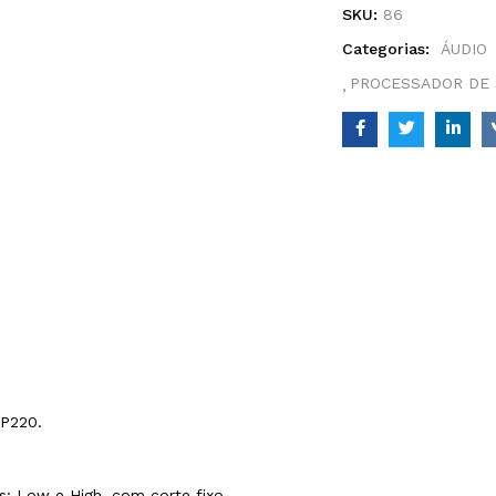
SKU:
86
Categorias:
ÁUDIO
PROCESSADOR DE 
P220.
s: Low e High, com corte fixo.