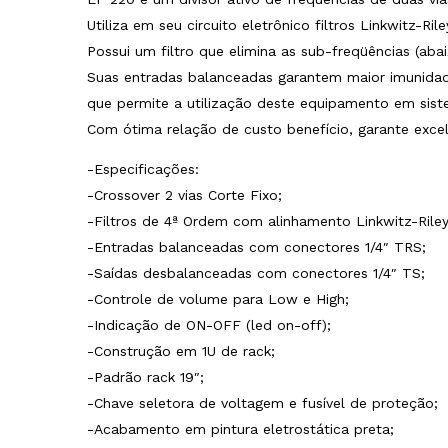
Utiliza em seu circuito eletrônico filtros Linkwitz
Possui um filtro que elimina as sub-freqüências (aba
Suas entradas balanceadas garantem maior imunidade
que permite a utilização deste equipamento em sis
Com ótima relação de custo benefício, garante exce
-Especificações:
-Crossover 2 vias Corte Fixo;
-Filtros de 4ª Ordem com alinhamento Linkwitz-Rile
-Entradas balanceadas com conectores 1/4″ TRS;
-Saídas desbalanceadas com conectores 1/4″ TS;
-Controle de volume para Low e High;
-Indicação de ON-OFF (led on-off);
-Construção em 1U de rack;
-Padrão rack 19″;
-Chave seletora de voltagem e fusível de proteção;
-Acabamento em pintura eletrostática preta;