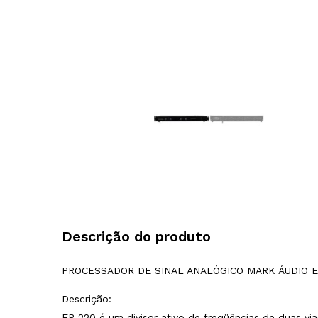
Descrição do produto
PROCESSADOR DE SINAL ANALÓGICO MARK ÁUDIO E
Descrição:
EP 220 é um divisor ativo de freqüências de duas via