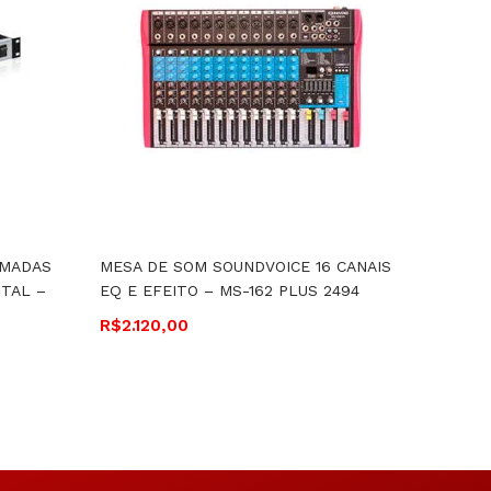
OMADAS
MESA DE SOM SOUNDVOICE 16 CANAIS
AMPLIF
TAL –
EQ E EFEITO – MS-162 PLUS 2494
WATTS 
R$
2.120,00
R$
1.84