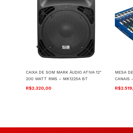
CAIXA DE SOM MARK ÁUDIO ATIVA 12″
MESA DE
200 WATT RMS – MK1225A BT
CANAIS –
R$
2.320,00
R$
2.519