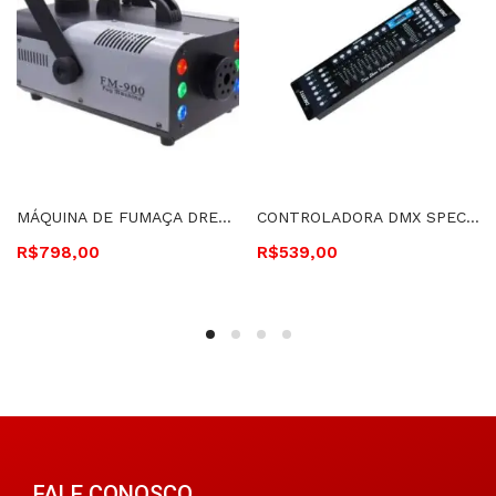
MÁQUINA DE FUMAÇA DREAMER 900 WATTS 220V COM LED – MF900L 220V 673
CONTROLADORA DMX SPECTRUM 192 CANAIS – HP5001 1607
R$
798,00
R$
539,00
FALE CONOSCO