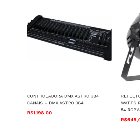
CONTROLADORA DMX ASTRO 384
REFLETO
CANAIS – DMX ASTRO 384
WATTS R
54 RGB
R$
1.198,00
R$
649,