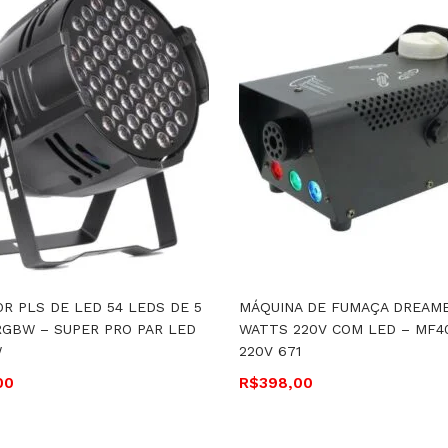
R PLS DE LED 54 LEDS DE 5
MÁQUINA DE FUMAÇA DREAME
GBW – SUPER PRO PAR LED
WATTS 220V COM LED – MF4
W
220V 671
00
R$
398,00