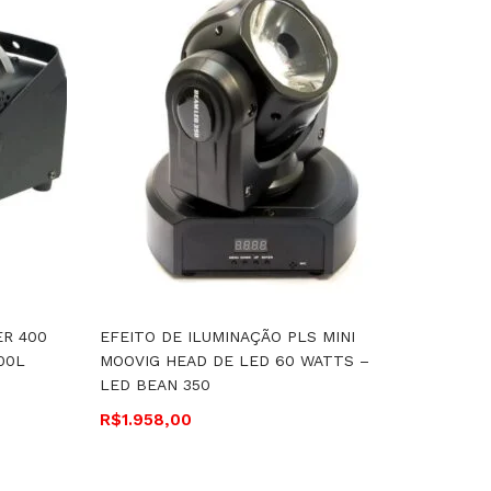
R 400
EFEITO DE ILUMINAÇÃO PLS MINI
REFLETO
00L
MOOVIG HEAD DE LED 60 WATTS –
WATTS R
LED BEAN 350
WATTS 
R$
1.958,00
R$
1.189