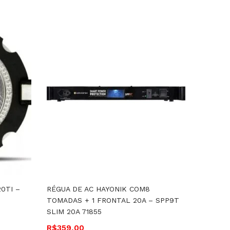
0TI –
RÉGUA DE AC HAYONIK COM8
MESA D
TOMADAS + 1 FRONTAL 20A – SPP9T
COMPAC
SLIM 20A 71855
EFEITO
R$
359,00
R$
1.150