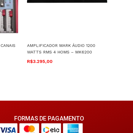
 CANAIS
AMPLIFICADOR MARK ÁUDIO 1200
MESA D
WATTS RMS 4 HOMS – MK6200
COMPAC
EFEITO
R$
3.295,00
R$
1.150
FORMAS DE PAGAMENTO