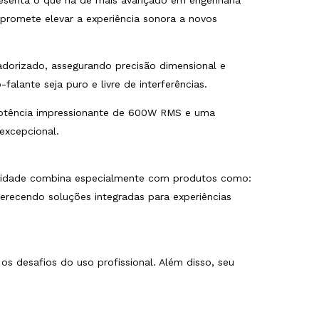
presenta o que há de mais avançado em engenharia
promete elevar a experiência sonora a novos
dorizado, assegurando precisão dimensional e
alante seja puro e livre de interferências.
 potência impressionante de 600W RMS e uma
excepcional.
satilidade combina especialmente com produtos como:
ferecendo soluções integradas para experiências
os desafios do uso profissional. Além disso, seu