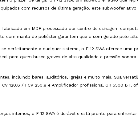
, tem o prazer de lançar o F-12 SWA, um subwoofer ativo que re
 equipados com recursos de última geração, este subwoofer ativo 
é fabricado em MDF processado por centro de usinagem computa
nto com manta de poliéster garantem que o som gerado pelo alto-f
r-se perfeitamente a qualquer sistema, o F-12 SWA oferece uma
Ideal para quem busca graves de alta qualidade e pressão sonora 
tes, incluindo bares, auditórios, igrejas e muito mais. Sua ver
 FCV 120.6 / FCV 250.9 e Amplificador profissional GR 5500 BT, o
ços internos, o F-12 SWA é durável e está pronto para enfrentar 