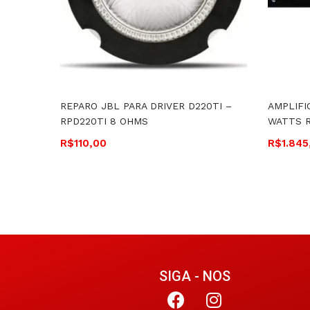
REPARO JBL PARA DRIVER D220TI –
AMPLIFI
RPD220TI 8 OHMS
WATTS R
R$
110,00
R$
1.845
SIGA - NOS