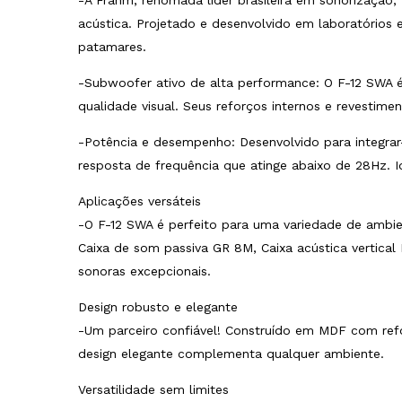
-A Frahm, renomada líder brasileira em sonorização
acústica. Projetado e desenvolvido em laboratórios
patamares.
-Subwoofer ativo de alta performance: O F-12 SWA 
qualidade visual. Seus reforços internos e revestime
-Potência e desempenho: Desenvolvido para integra
resposta de frequência que atinge abaixo de 28Hz. 
Aplicações versáteis
-O F-12 SWA é perfeito para uma variedade de ambien
Caixa de som passiva GR 8M, Caixa acústica vertical
sonoras excepcionais.
Design robusto e elegante
-Um parceiro confiável! Construído em MDF com refor
design elegante complementa qualquer ambiente.
Versatilidade sem limites