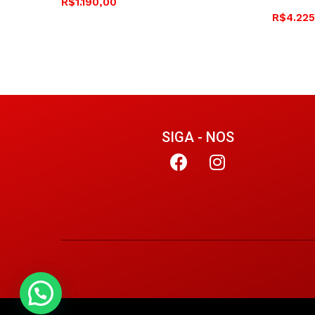
R$
1.190,00
R$
4.22
SIGA - NOS