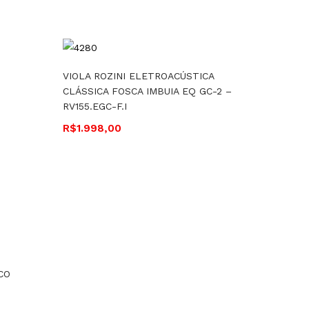
VIOLA ROZINI ELETROACÚSTICA
CLÁSSICA FOSCA IMBUIA EQ GC-2 –
RV155.EGC-F.I
R$
1.998,00
CO
CAVAQU
ELETRO
IMBUIA 