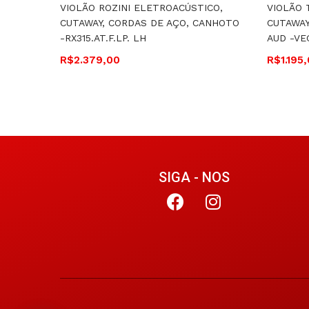
VIOLÃO ROZINI ELETROACÚSTICO,
VIOLÃO 
CUTAWAY, CORDAS DE AÇO, CANHOTO
CUTAWAY
-RX315.AT.F.LP. LH
AUD -VE
R$
2.379,00
R$
1.195
SIGA - NOS