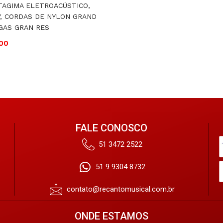
TAGIMA ELETROACÚSTICO,
, CORDAS DE NYLON GRAND
GAS GRAN RES
,00
FALE CONOSCO
51 3472 2522
51 9 9304 8732
contato@recantomusical.com.br
ONDE ESTAMOS