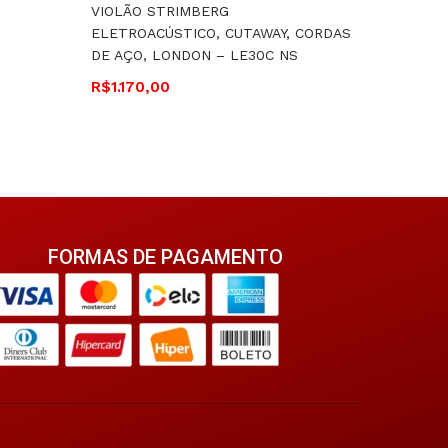
VIOLÃO STRIMBERG
VIOLA R
ELETROACÚSTICO, CUTAWAY, CORDAS
CLÁSSIC
DE AÇO, LONDON – LE30C NS
RV155.E
R$
1.170,00
R$
1.99
FORMAS DE PAGAMENTO