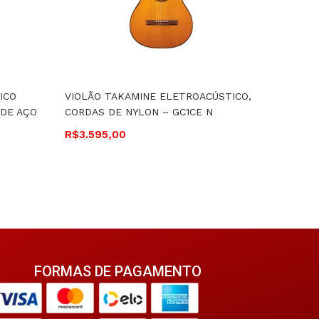
ICO
VIOLÃO TAKAMINE ELETROACÚSTICO,
VIOLÃO
 DE AÇO
CORDAS DE NYLON – GC1CE N
ELETRO
DE AÇO
R$
3.595,00
R$
1.170
FORMAS DE PAGAMENTO