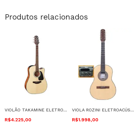
Produtos relacionados
VIOLÃO TAKAMINE ELETROACÚSTICO, CUTAWAY, CORDAS DE AÇO – GD30CE N
VIOLA ROZINI ELETROACÚSTICA CLÁSSICA FOSCA IMBUIA EQ GC-2 – RV155.EGC-F.I
R$
4.225,00
R$
1.998,00