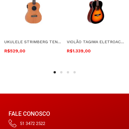
UKULELE STRIMBERG TENOR ELETROACÚSTICO – UK06TE MGS FOSCO
VIOLÃO TAGIMA ELETROACÚSTICO, CORDAS DE AÇO – MONTANA T SB
R$
529,00
R$
1.339,00
FALE CONOSCO
51 3472 2522