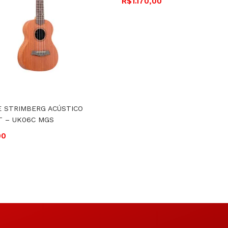
R$
1.170,00
 STRIMBERG ACÚSTICO
T – UK06C MGS
00