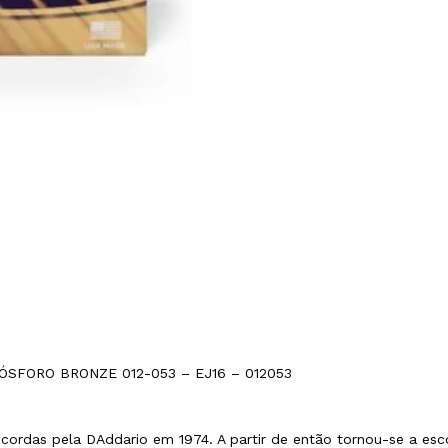
SFORO BRONZE 012-053 – EJ16 – 012053
 cordas pela DAddario em 1974. A partir de então tornou-se a es