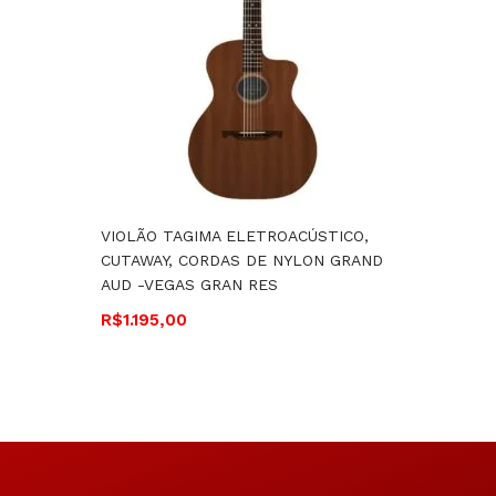
VIOLÃO TAGIMA ELETROACÚSTICO,
VIOLÃO
CUTAWAY, CORDAS DE NYLON GRAND
ELETRO
AUD -VEGAS GRAN RES
DE AÇO
R$
1.195,00
R$
1.59