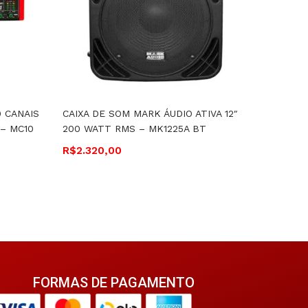
 CANAIS
CAIXA DE SOM MARK ÁUDIO ATIVA 12″
MESA D
– MC10
200 WATT RMS – MK1225A BT
EQ E EF
R$
2.320,00
R$
2.12
FORMAS DE PAGAMENTO