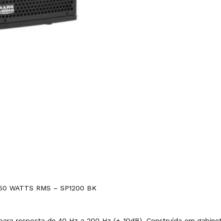
250 WATTS RMS – SP1200 BK
 para resposta de 40 Hz a 200 Hz (+-10dB). Construída em gabin