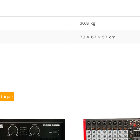
30,8 kg
70 × 67 × 57 cm
staque