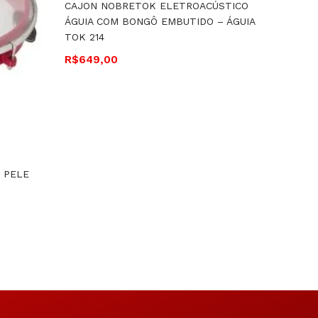
CAJON NOBRETOK ELETROACÚSTICO
ÁGUIA COM BONGÔ EMBUTIDO – ÁGUIA
TOK 214
R$
649,00
CAJON 
, PELE
LEÃO C
– TOK 
R$
649,