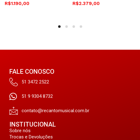
R$
1.190,00
R$
2.379,00
FALE CONOSCO
51 3472 2522
51 9 9304 8732
contato@recantomusical.com.br
INSTITUCIONAL
Sobre nós
Trocas e Devoluções