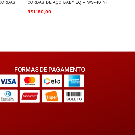
 CORDAS
CORDAS DE AÇO BABY EQ – WS-40 NT
CUTAWA
-RX315.A
R$
1.190,00
R$
2.37
FORMAS DE PAGAMENTO