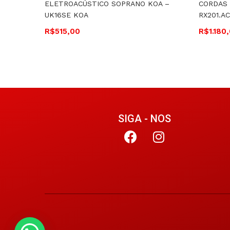
ELETROACÚSTICO SOPRANO KOA –
CORDAS 
UK16SE KOA
RX201.AC.
R$
515,00
R$
1.180
SIGA - NOS