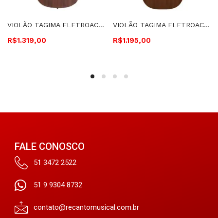
VIOLÃO TAGIMA ELETROACÚSTICO, CUTAWAY, FLAT, CORDAS DE AÇO – SAN FRANCISCO
VIOLÃO TAGIMA ELETROACÚSTICO, CUTAWAY, CORDAS DE NYLON GRAND AUD -VEGAS GRAN RES
R$
1.319,00
R$
1.195,00
FALE CONOSCO
51 3472 2522
51 9 9304 8732
contato@recantomusical.com.br