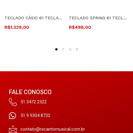
TECLADO CÁSIO 61 TECLAS – CT-S300BKC2 CASIOTONE
TECLADO SPRING 61 TECLAS COM FONTE – TC-161 1901
R$
1.329,00
R$
498,00
FALE CONOSCO
51 3472 2522
51 9 9304 8732
contato@recantomusical.com.br