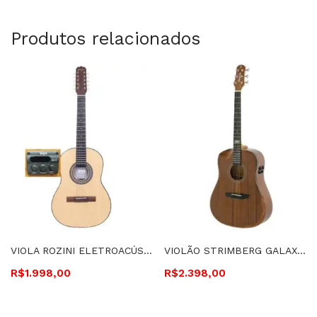
Produtos relacionados
VIOLA ROZINI ELETROACÚSTICA CLÁSSICA FOSCA IMBUIA EQ GC-2 – RV155.EGC-F.I
VIOLÃO STRIMBERG GALAXY, ELETROACÚSTICO, FOLK, HC, CORDAS DE AÇO-SD301HCR LH MGS
R$
1.998,00
R$
2.398,00