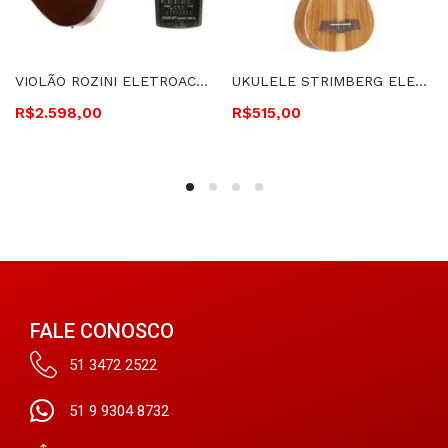
VIOLÃO ROZINI ELETROACÚSTICO, CUTAWAY, 12 CORDAS – RX415.AT.F.CT.LP
UKULELE STRIMBERG ELETROACÚSTICO SOPRANO KOA – UK16SE KOA
R$
2.598,00
R$
515,00
FALE CONOSCO
51 3472 2522
51 9 9304 8732