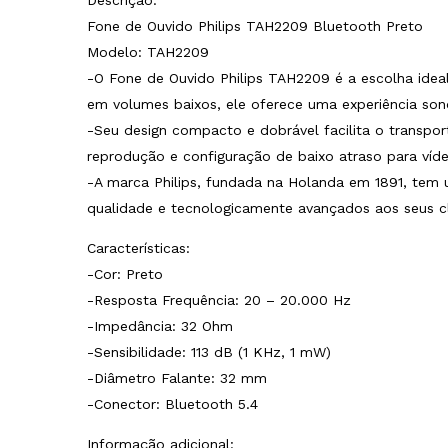
Descrição:
Fone de Ouvido Philips TAH2209 Bluetooth Preto
Modelo: TAH2209
-O Fone de Ouvido Philips TAH2209 é a escolha ide
em volumes baixos, ele oferece uma experiência son
-Seu design compacto e dobrável facilita o transpo
reprodução e configuração de baixo atraso para víd
-A marca Philips, fundada na Holanda em 1891, tem 
qualidade e tecnologicamente avançados aos seus cl
Características:
-Cor: Preto
-Resposta Frequência: 20 – 20.000 Hz
-Impedância: 32 Ohm
-Sensibilidade: 113 dB (1 KHz, 1 mW)
-Diâmetro Falante: 32 mm
-Conector: Bluetooth 5.4
Informação adicional: