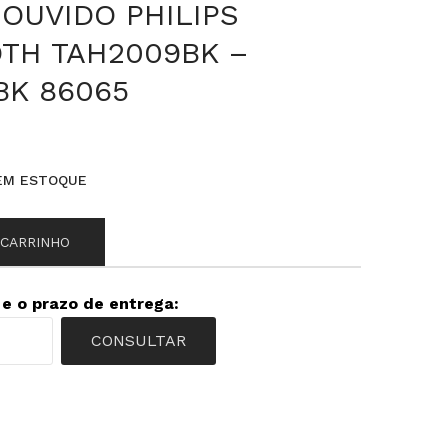
OUVIDO PHILIPS
TH TAH2009BK –
BK 86065
EM ESTOQUE
 CARRINHO
 e o prazo de entrega:
CONSULTAR