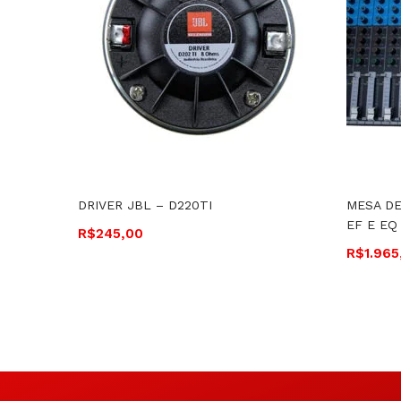
DRIVER JBL – D220TI
MESA DE
EF E EQ
R$
245,00
R$
1.965