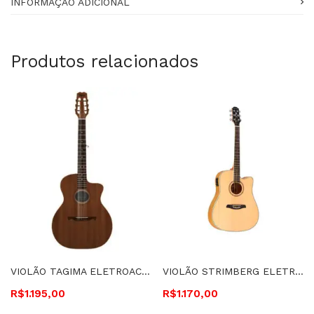
INFORMAÇÃO ADICIONAL
Produtos relacionados
VIOLÃO TAGIMA ELETROACÚSTICO, CUTAWAY, CORDAS DE NYLON GRAND AUD -VEGAS GRAN RES
VIOLÃO STRIMBERG ELETROACÚSTICO, CUTAWAY, CORDAS DE AÇO, LONDON – LE30C NS
R$
1.195,00
R$
1.170,00