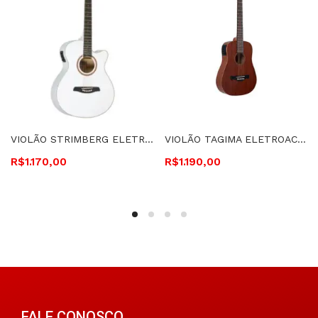
VIOLÃO STRIMBERG ELETROACÚSTICO, CUTAWAY, CORDAS DE AÇO BERLIN – BE30C WH 12668
VIOLÃO TAGIMA ELETROACÚSTICO, CORDAS DE AÇO BABY EQ – WS-40 NT
R$
1.170,00
R$
1.190,00
FALE CONOSCO