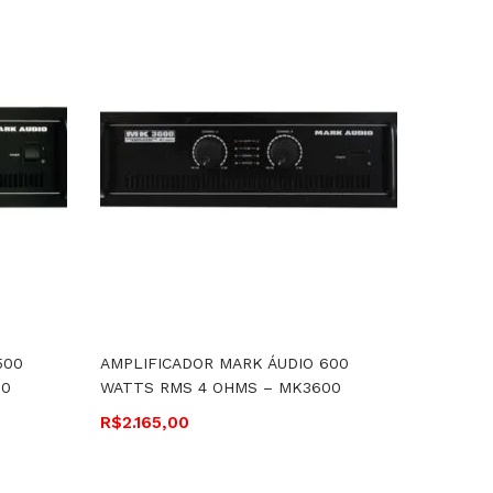
500
AMPLIFICADOR MARK ÁUDIO 600
EQUALI
00
WATTS RMS 4 OHMS – MK3600
BANDAS 
R$
2.165,00
R$
1.170