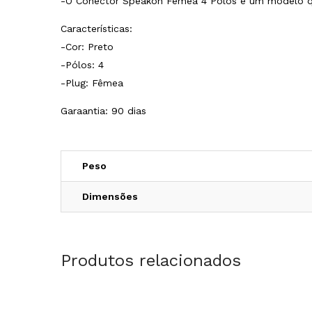
-O Conector Speakon Fêmea 4 Pólos é um modelo que 
Características:
-Cor: Preto
-Pólos: 4
-Plug: Fêmea
Garaantia: 90 dias
Peso
Dimensões
Produtos relacionados