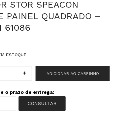
R STOR SPEACON
E PAINEL QUADRADO –
 61086
EM ESTOQUE
ADICIONAR AO CARRINHO
 e o prazo de entrega:
CONSULTAR