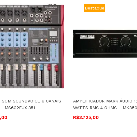
Destaque
 SOM SOUNDVOICE 6 CANAIS
AMPLIFICADOR MARK ÁUDIO 1
 – MS602EUX 351
WATTS RMS 4 OHMS – MK85
,00
R$
3.725,00