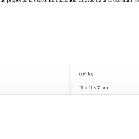
proporciona excelente qualidade, através de uma estrutura resi
0,15 kg
15 × 11 × 7 cm