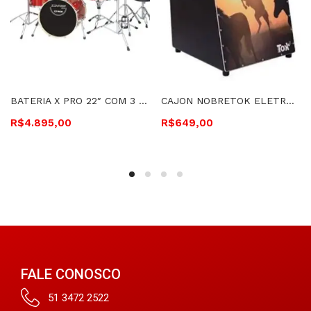
BATERIA X PRO 22″ COM 3 TONS STAGE PRO VINHO – BAT 122/3 STG VINHO
CAJON NOBRETOK ELETROACÚSTICO COWBOY COM BONGÔ EMBUTIDO – COWBOY – TOK 223
R$
4.895,00
R$
649,00
FALE CONOSCO
51 3472 2522