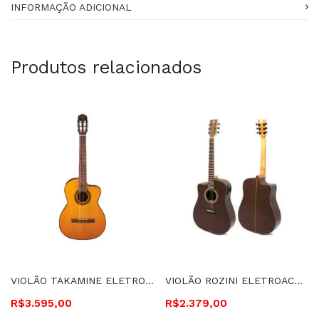
INFORMAÇÃO ADICIONAL
Produtos relacionados
VIOLÃO TAKAMINE ELETROACÚSTICO, CORDAS DE NYLON – GC1CE N
VIOLÃO ROZINI ELETROACÚSTICO, CUTAWAY, CORDAS DE AÇO, CANHOTO -RX315.AT.F.LP. LH
R$
3.595,00
R$
2.379,00