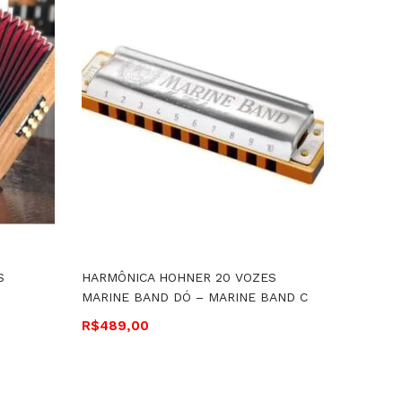
S
HARMÔNICA HOHNER 20 VOZES
SAXOFO
MARINE BAND DÓ – MARINE BAND C
SA500 
R$
489,00
R$
7.52