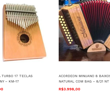
 TURBO 17 TECLAS
ACORDEON MINUANO 8 BAIXO
Y – KM-17
NATURAL COM BAG – 8/21 NT
00
R$
3.998,00