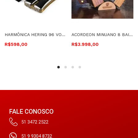
HARMÔNICA HERING 96 VOZES SEDUTORA DÓ/SOL – 7996-C/G
ACORDEON MINUANO 8 BAIXOS NATURAL COM BAG – 8/21 NT
R$
598,00
R$
3.998,00
FALE CONOSCO
51 3472 2522
51 9 9304 8732