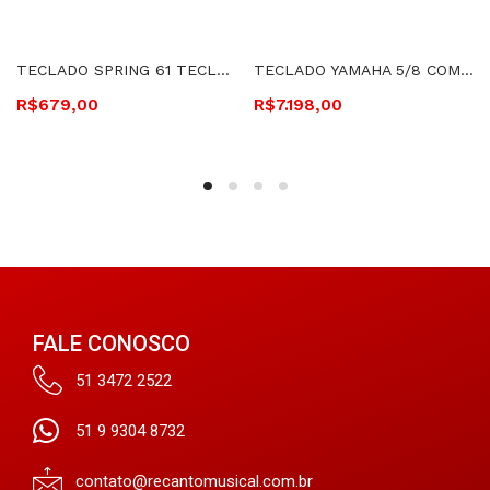
TECLADO SPRING 61 TECLAS COM FONTE – TC-261
TECLADO YAMAHA 5/8 COM FONTE- PSR-SX600
R$
679,00
R$
7.198,00
FALE CONOSCO
51 3472 2522
51 9 9304 8732
contato@recantomusical.com.br